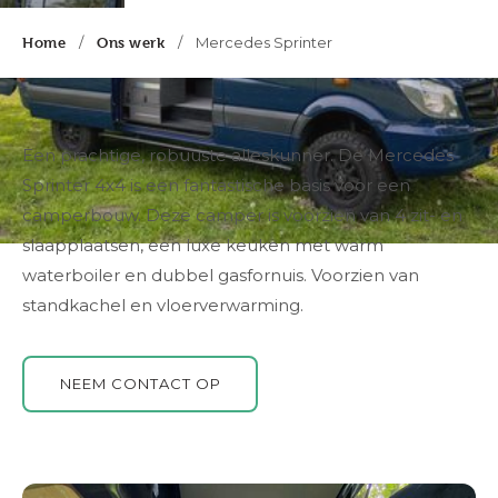
Home
/
Ons werk
/
Mercedes Sprinter
Een prachtige, robuuste alleskunner. De Mercedes
Sprinter 4x4 is een fantastische basis voor een
camperbouw. Deze camper is voorzien van 4 zit- en
slaapplaatsen, een luxe keuken met warm
waterboiler en dubbel gasfornuis. Voorzien van
standkachel en vloerverwarming.
NEEM CONTACT OP