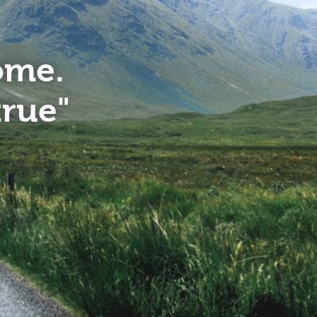
ome.
true"