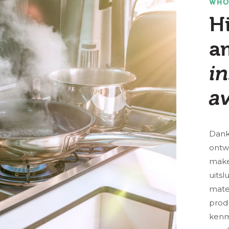
WHO
H
a
in
av
Dank
ontw
make
uitsl
mate
prod
kenm