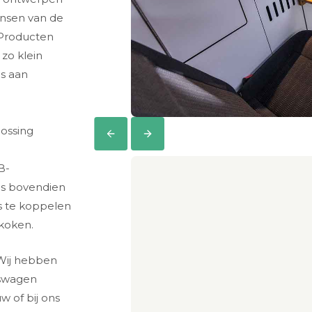
nsen van de
 Producten
zo klein
es aan
ossing
B-
is bovendien
s te koppelen
koken.
Wij hebben
kswagen
w of bij ons