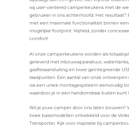
wij
user-centered
camperkeukens met de we
gebruiker in ons achterhoofd. Het resultaat?
met een maximale functionaliteit binnen een 
mogelijke footprint. Vrijheid, zonder concessi
comfort!
Al onze camperkeukens worden als totaalopl
geleverd met inbouwapparatuur, watertanks,
gasflesaansluiting en twee geïntegreerde US
laadpunten. Een aantal van onze ontwerpen 
via een uniek montagesysteem eenvoudig lo
waardoor je in een handomdraai buiten kunt 
Wil je jouw camper door ons laten bouwen? 
twee basismodellen ontwikkeld voor de Vol
Transporter. Kijk voor inspiratie bij camperbou