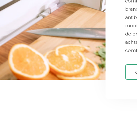
combi
brand
antib
mont
dele
achte
comfo