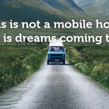
is is not a mobile h
 is dreams coming 