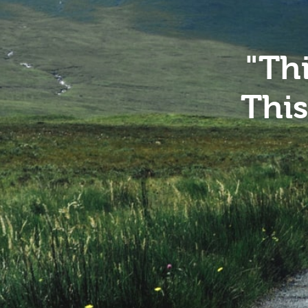
"Th
This