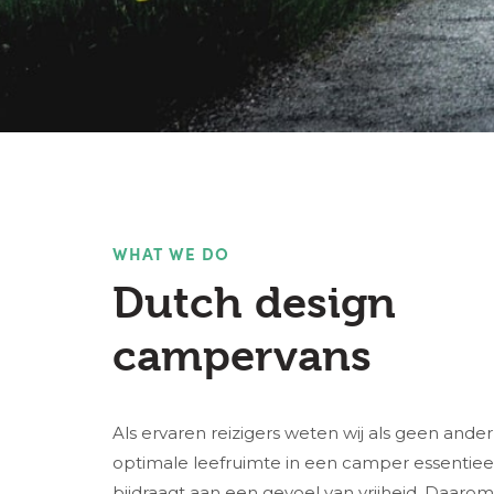
WHAT WE DO
Dutch design
campervans
Als ervaren reizigers weten wij als geen ande
optimale leefruimte in een camper essentieel
bijdraagt aan een gevoel van vrijheid. Daar