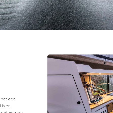
r dat een
 is en
om ontwerpen